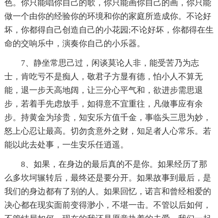
色。你只能唱你自己的歌，你只能画你自己的画，你只能
做一个由你的经验你的环境和你的家庭所造成你。不论好
坏，你都得自己创造自己的小花园;不论好坏，你都得在生
命的交响乐中，演奏你自己的小乐器。
7、静坐常思己过，闲谈莫论人非，能受苦乃为志
士，肯吃亏不是痴人，敬君子方显有德，怕小人不算无
能，退一步天高地阔，让三分心平气和，欲进步需思退
步，若着手先虑放手，如得意不宜重往，凡做事应有余
步。持黄金为珍贵，知安乐方值千金，事临头三思为妙，
怒上心忍让最高。切勿贪意外之财，知足者人心常乐。若
能以此去处事，一生安乐任逍遥。
8、如果，在身边的最后真的不是你。如果经历了那
么多坎坷辗转后，最终还是要分开。如果故事到最后，是
我们的身边都有了别的人。如果回忆，诺言和曾经相爱的
决心都在现实面前变得渺小，不堪一击。不管以后如何，