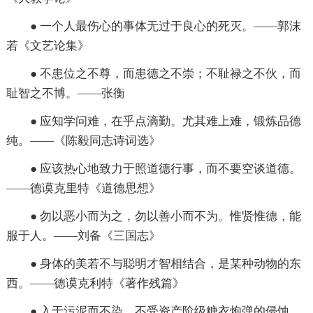
● 一个人最伤心的事体无过于良心的死灭。——郭沫
若《文艺论集》
● 不患位之不尊，而患德之不崇；不耻禄之不伙，而
耻智之不博。——张衡
● 应知学问难，在乎点滴勤。尤其难上难，锻炼品德
纯。——《陈毅同志诗词选》
● 应该热心地致力于照道德行事，而不要空谈道德。
——德谟克里特《道德思想》
● 勿以恶小而为之，勿以善小而不为。惟贤惟德，能
服于人。——刘备《三国志》
● 身体的美若不与聪明才智相结合，是某种动物的东
西。——德谟克利特《著作残篇》
● 入于污泥而不染、不受资产阶级糖衣炮弹的侵蚀，