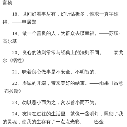
富勒
18、世间好看事尽有，好听话极多，惟求一真字难
得。——申居郧
19、做一个善良的人，为群众去谋幸福。——苏联·
高尔基
20、良心的法则常常与经典上的法则不同。——泰戈
尔《牺牲》
21、昧着良心做事是不安全、不明智的。
22、虔诚的开端，带来美好的结束。——雨果《吕意
·布拉斯》
23、勿以恶小而为之，勿以善小而不为。
24、友情在过往的生活里，就像一盏明灯，照彻了我
的灵魂，使我的生存有了一点点光彩。——巴金