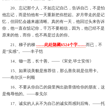
20、忘记那个人，不如忘记自己，告诉自己，不是怕
他忘记，而是怕他有一天重新把你想起。岁月带走的是记
忆，但回忆会越来越清晰。真的有一天，他回过头来告诉
你，他一直在惦记你，千万不要相信，因为，他已经不是
原来的他，而你，也不再是过去的你。
21、梯子的梯
……此处隐藏6524个字……
而已，不
是“实感”。——丰子恺
14、锄一恶，长十善。——《宋史.毕士安传》
15、如果说美貌是推荐信，那么善良就是信用卡。
——布尔沃一利顺
16、不要从你自己的袋里掏出勋章借给你的朋友，这
是侮辱他的。——泰戈尔
17、诚实的人从不为自己的诚实而感到后悔。——托