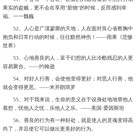
果实的盗贼，更不会在享用"脏物"的时候，反而感到幸
福。一一魏巍
52、人心是广漠寥廓的天地，人在面对良心省察胸中
抱负和日常行动的时候，往往黯然神伤！——雨果《悲惨
世界》
53、心地善良的人，富于幻想的人比冷酷残忍的人更
容易聚合。——约翰逊
54、对好人行善，会使他变得更好；对恶人行善，他
就会变得更恶。——米开朗琪罗
55、对于我来说，生命的意义在于设身处地地替他人
着想，忧他人之忧，乐他人之乐。——美国·爱因斯坦
56、善良的行为有一种好处，就是使人的灵魂变得高
尚了，并且使它可以做出更美好的行为。