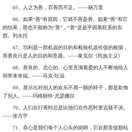
65、人之为善，百善而不足。——杨万里
66、如果“善”有原因，它就不再是善。如果“善”有它
的结果，那也不能称为“善”，“善”是超乎因果联系的东
西。列夫托
67、功利是一部机器的目的和检验机器价值的根据，
而善良只是人的目的和意愿。——泰戈尔《民族主义》
68、善良的、忠心的、心里充满着爱的人不断地给人
间带来幸福。——马克·吐温
69、显示出对别人的欢乐不屑一顾的样子，那是欺侮
了别人。——玛格丽特·尤瑟娜尔
70、人们在行善时总是比他们在作恶时更迟疑不决。
——张方宇
71、良心是我们每个人心头的岗哨，它在那里值勤站