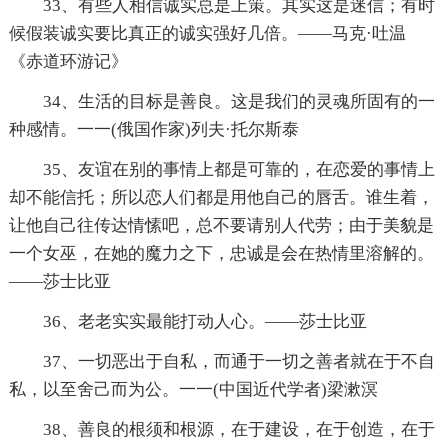
33、有些人相信诚实总是上策。其实这是迷信；有时
候假装诚实要比真正的诚实强好几倍。——马克·吐温
《赤道环游记》
34、生活的目标是善良。这是我们的灵魂所固有的一
种感情。一一(俄国作家)列夫·托尔斯泰
35、友谊在别的事情上都是可靠的，在恋爱的事情上
却不能信托；所以恋人们都是用他自己的唇舌。谁生着，
让他自己往传达情愫吧，总不要请别人代劳；由于美貌是
一个女巫，在她的魔力之下，忠诚是会在热情里溶解的。
——莎士比亚
36、老老实实最能打动人心。——莎士比亚
37、一切恶出于自私，而通于一切之善者就在于不自
私，以至舍己而为公。一一(中国近代学者)梁漱溟
38、善良的根须和根源，在于建设，在于创造，在于