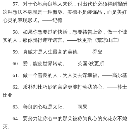
57、对于心地善良地人来说，付出代价必须得到报酬
这种想法本身就是一种侮辱。美德不是装饰品，而是美好
心灵的表现形式。——纪德
58、如果你想要过的快活，想要祷告上帝，做一个诚
实的人，那你就得遵守诺言。——狄更斯《荒凉山庄》
59、真诚才是人生最高的美德。——乔叟
60、爱，能使世界转动。——英国·狄更斯
61、做一个善良的人，为人类去谋幸福。——高尔基
62、质朴却比巧妙的言辞更能打动我的心。——莎士
比亚
63、善良的心就是太阳。——雨果
64、要努力让你心中的那朵被称为良心的火花永不熄
灭。