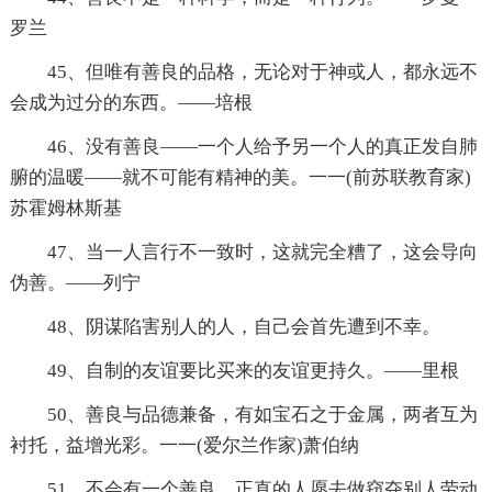
罗兰
45、但唯有善良的品格，无论对于神或人，都永远不
会成为过分的东西。——培根
46、没有善良——一个人给予另一个人的真正发自肺
腑的温暖——就不可能有精神的美。一一(前苏联教育家)
苏霍姆林斯基
47、当一人言行不一致时，这就完全糟了，这会导向
伪善。——列宁
48、阴谋陷害别人的人，自己会首先遭到不幸。
49、自制的友谊要比买来的友谊更持久。——里根
50、善良与品德兼备，有如宝石之于金属，两者互为
衬托，益增光彩。一一(爱尔兰作家)萧伯纳
51、不会有一个善良、正直的人愿去做窃夺别人劳动