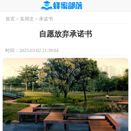
首页
>
实用文
>
承诺书
首页
实用文
学习资料
培训课程
求
自愿放弃承诺书
时间：2025-03-02 21:39:04